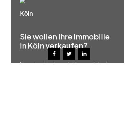
Köln
Sie wollen Ihre Immobilie
in Köln verkaufen?
Franz jagt im komplett verwahrlosten
Taxi quer durch Bayern. Zwölf
Boxkämpfer jagen Viktor quer über
den großen Sylter Deich. Vogel Quax
zwickt Johnys Pferd Bim.
Mehr erfahren!