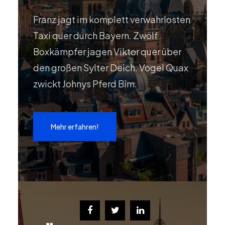
Franz jagt im komplett verwahrlosten
Taxi quer durch Bayern. Zwölf
Boxkämpfer jagen Viktor quer über
den großen Sylter Deich. Vogel Quax
zwickt Johnys Pferd Bim.
Mehr erfahren!